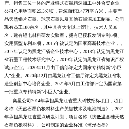
产、销售三位一体的产业链式石墨精深加工中外合资企业。
公司
总用地面积25.3
公顷，建筑面积3.47万平方米，主要产
品天然鳞片石墨、球形石墨以及其他石墨深加工制品
。
公司
现有
员工
180余
名
，其中具有大专以上管理、技术人员
36
名，建有锂电材料研发实验室，拥有已授权发明专利
6
项、
实用新型专利
38
项，
2015
年被认定为国家高新技术企业，
，
2017年认定为黑龙江省企业技术中心，2018年认定为黑龙江
省石墨工程技术研究中心，2019年认定为黑龙江省知识产权
试点企业。2020年11月由工信部评定为国家专精特新“小巨
人”企业。2020年12月由黑龙江省工信厅评定为黑龙江省制
造业创新中心培育企业。2021年5月由工信部评定为国家第
一批重点专精特新“小巨人”企业。
奥星公司2014年承担黑龙江省重大科技招标项目，项目
名称《天然石墨负极材料生产关键技术及电池制造》，2021
年承担黑龙江省重点研发计划，项目名称《抗低温含硅天然
石墨负极材料》。公司制定的企业标准《球形石墨》