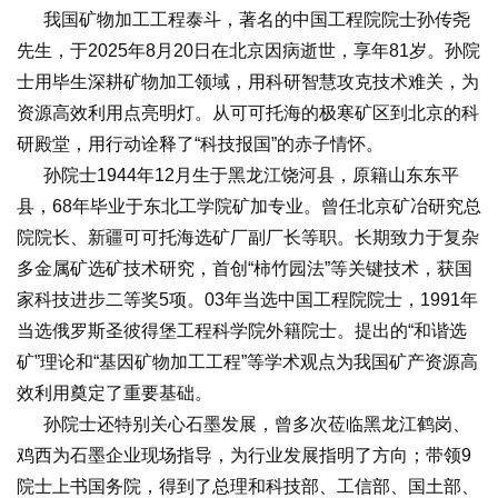
我国矿物加工工程泰斗，著名的中国工程院院士孙传尧
先生，于2025年8月20日在北京因病逝世，享年81岁。孙院
士用毕生深耕矿物加工领域，用科研智慧攻克技术难关，为
资源高效利用点亮明灯。从可可托海的极寒矿区到北京的科
研殿堂，用行动诠释了“科技报国”的赤子情怀。
孙院士1944年12月生于黑龙江饶河县，原籍山东东平
县，68年毕业于东北工学院矿加专业。曾任北京矿冶研究总
院院长、新疆可可托海选矿厂副厂长等职。长期致力于复杂
多金属矿选矿技术研究，首创“柿竹园法”等关键技术，获国
家科技进步二等奖5项。03年当选中国工程院院士，1991年
当选俄罗斯圣彼得堡工程科学院外籍院士。提出的“和谐选
矿”理论和“基因矿物加工工程”等学术观点为我国矿产资源高
效利用奠定了重要基础。
孙院士还特别关心石墨发展，曾多次莅临黑龙江鹤岗、
鸡西为石墨企业现场指导，为行业发展指明了方向；带领9
院士上书国务院，得到了总理和科技部、工信部、国土部、